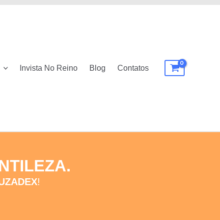
Invista No Reino
Blog
Contatos
NTILEZA.
UZADEX
!