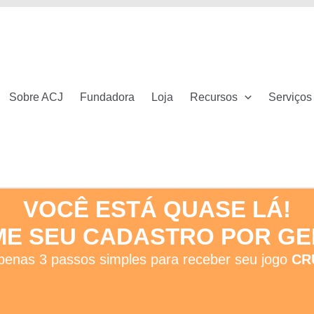
Sobre ACJ
Fundadora
Loja
Recursos
Serviços
VOCÊ ESTÁ QUASE LÁ!
E SEU CADASTRO POR GE
penas 3 passos simples para receber seu jogo
CR