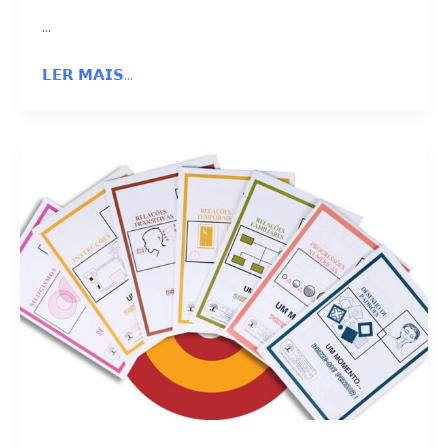
…
𝗟𝗘𝗥 𝗠𝗔𝗜𝗦...