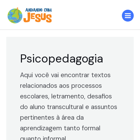
Ir
Main
para
Menu
o
conteúdo
Psicopedagogia
Aqui você vai encontrar textos
relacionados aos processos
escolares, letramento, desafios
do aluno transcultural e assuntos
pertinentes à área da
aprendizagem tanto formal
quanto informal.