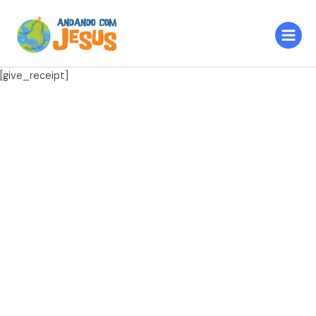
Ir
Main
para
Menu
o
conteúdo
[give_receipt]