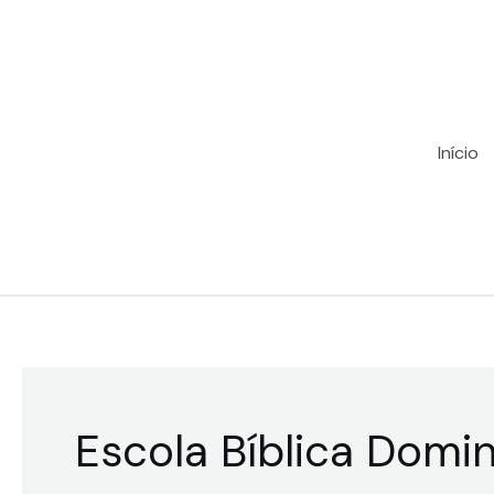
Ir
para
o
conteúdo
Início
Escola Bíblica Domin