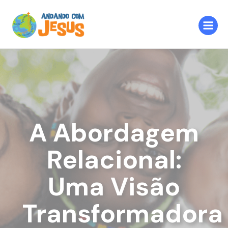
Ir
Post
Main
para
navigation
Menu
o
conteúdo
A Abordagem
Relacional:
Uma Visão
Transformadora