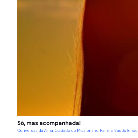
Só, mas acompanhada!
Conversas da Alma
,
Cuidado do Missionário
,
Família
,
Saúde Emoc