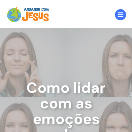
Ir
Post
Main
para
navigation
Menu
o
conteúdo
Como lidar
com as
emoções