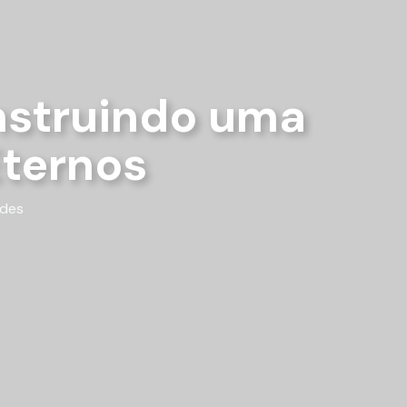
nstruindo uma
Eternos
des