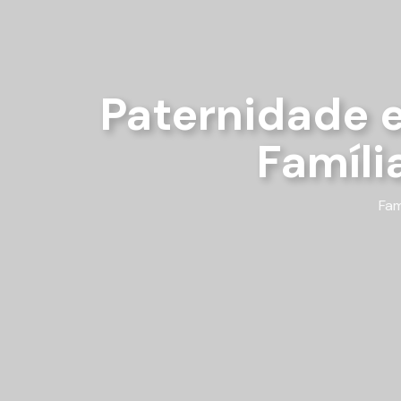
Paternidade 
Famíli
Fam